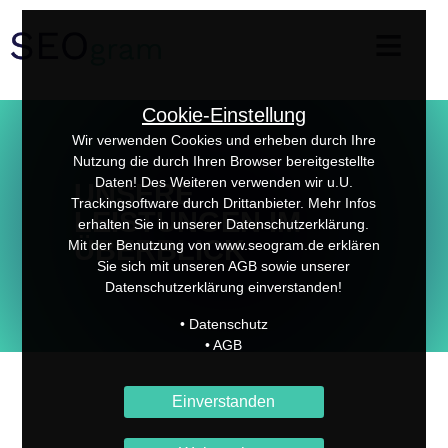
≡
Cookie-Einstellung
Wir verwenden Cookies und erheben durch Ihre
Nutzung die durch Ihren Browser bereitgestellte
Daten! Des Weiteren verwenden wir u.U.
UNSERE
Trackingsoftware durch Drittanbieter. Mehr Infos
LEISTUNGEN IM
erhalten Sie in unserer Datenschutzerklärung.
ÜBERBLICK
Mit der Benutzung von www.seogram.de erklären
Sie sich mit unseren AGB sowie unserer
Datenschutzerklärung einverstanden!
•
Datenschutz
•
AGB
Einverstanden